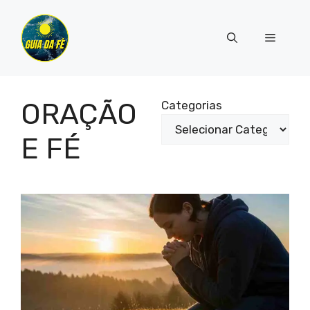
Pular
para
Menu
o
conteúdo
ORAÇÃO
Categorias
E FÉ