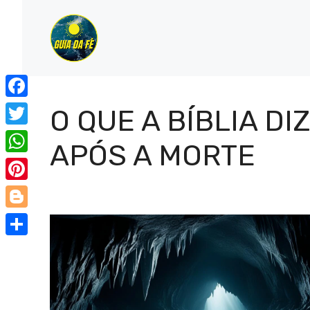
Pular
para
o
conteúdo
Facebook
O QUE A BÍBLIA DI
Twitter
APÓS A MORTE
WhatsApp
Pinterest
Blogger
Share