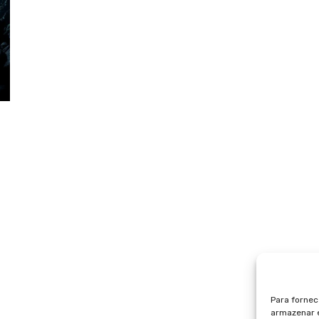
a
Para fornec
armazenar e