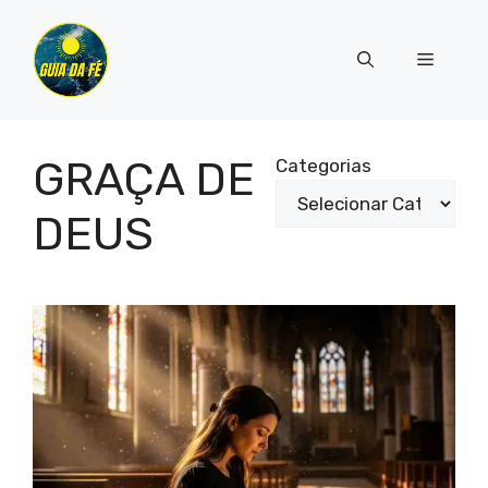
Pular
para
Menu
o
conteúdo
GRAÇA DE
Categorias
DEUS