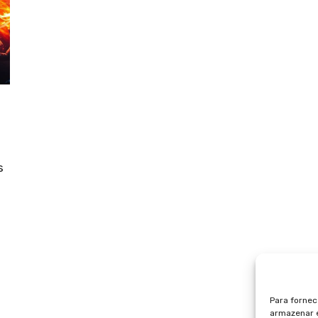
s
Para fornec
armazenar e