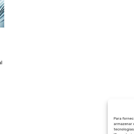
al
Para fornec
armazenar e
tecnologia