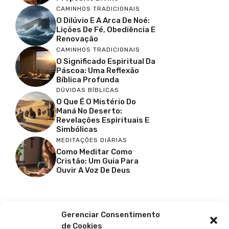
CAMINHOS TRADICIONAIS
O Dilúvio E A Arca De Noé:
Lições De Fé, Obediência E
Renovação
CAMINHOS TRADICIONAIS
O Significado Espiritual Da
Páscoa: Uma Reflexão
Bíblica Profunda
DÚVIDAS BÍBLICAS
O Que É O Mistério Do
Maná No Deserto:
Revelações Espirituais E
Simbólicas
MEDITAÇÕES DIÁRIAS
Como Meditar Como
Cristão: Um Guia Para
Ouvir A Voz De Deus
Facebook
X
Youtube
Pinterest
Gerenciar Consentimento
de Cookies