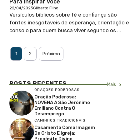
Para Inspirar Você
22/04/2025
Gilberto Filho
Versículos bíblicos sobre fé e confiança são
fontes inesgotáveis de esperança, orientação e
consolo para quem busca viver segundo os ...
1
2
Próximo
POSTS RECENTES
Mais
ORAÇÕES PODEROSAS
Oração Poderosa:
NOVENA A São Jerônimo
Emiliano Contra O
Desemprego
CAMINHOS TRADICIONAIS
Casamento Como Imagem
De Cristo E Igreja:
Propósito Divino