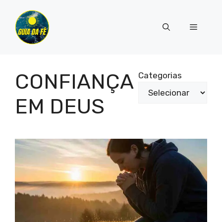
Pular
para
Menu
o
conteúdo
CONFIANÇA
Categorias
EM DEUS