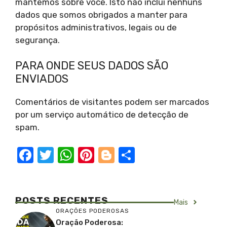
mantemos sobre você. Isto não inclui nenhuns
dados que somos obrigados a manter para
propósitos administrativos, legais ou de
segurança.
PARA ONDE SEUS DADOS SÃO
ENVIADOS
Comentários de visitantes podem ser marcados
por um serviço automático de detecção de
spam.
F
T
W
Pi
Bl
S
a
w
h
nt
o
h
c
it
at
er
g
ar
e
te
s
e
g
e
POSTS RECENTES
Mais
ORAÇÕES PODEROSAS
b
r
A
st
er
Oração Poderosa: