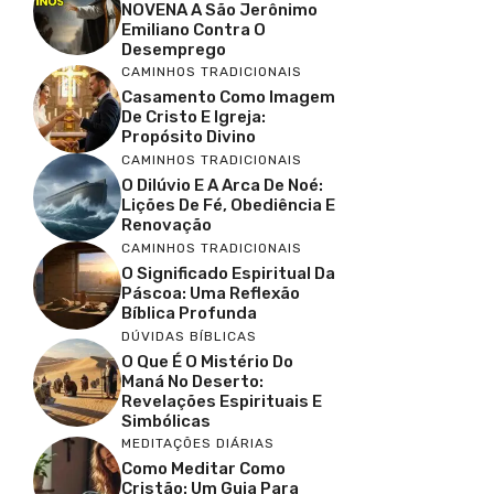
o
p
NOVENA A São Jerônimo
Emiliano Contra O
o
p
Desemprego
CAMINHOS TRADICIONAIS
k
Casamento Como Imagem
De Cristo E Igreja:
Propósito Divino
CAMINHOS TRADICIONAIS
O Dilúvio E A Arca De Noé:
Lições De Fé, Obediência E
Renovação
CAMINHOS TRADICIONAIS
O Significado Espiritual Da
Páscoa: Uma Reflexão
Bíblica Profunda
DÚVIDAS BÍBLICAS
O Que É O Mistério Do
Maná No Deserto:
Revelações Espirituais E
Simbólicas
MEDITAÇÕES DIÁRIAS
Como Meditar Como
Cristão: Um Guia Para