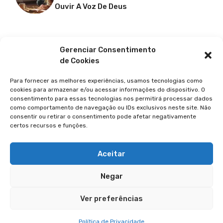
Ouvir A Voz De Deus
Facebook
X
Youtube
Pinterest
Gerenciar Consentimento
de Cookies
Para fornecer as melhores experiências, usamos tecnologias como
cookies para armazenar e/ou acessar informações do dispositivo. O
consentimento para essas tecnologias nos permitirá processar dados
como comportamento de navegação ou IDs exclusivos neste site. Não
consentir ou retirar o consentimento pode afetar negativamente
certos recursos e funções.
© 2026 GUIA DA FÉ
POLÍTICA DE PRIVACIDADE
Aceitar
TERMOS DE USO
Negar
TRANSPARÊNCIA
Ver preferências
Política de Privacidade