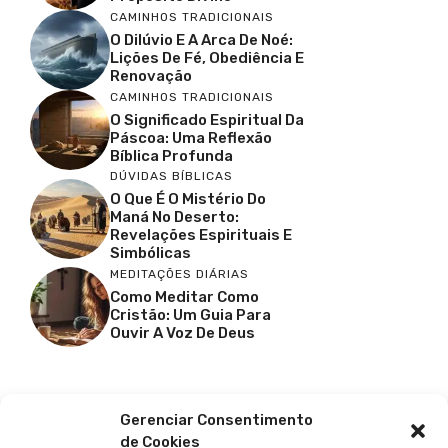
CAMINHOS TRADICIONAIS
O Dilúvio E A Arca De Noé:
Lições De Fé, Obediência E
Renovação
CAMINHOS TRADICIONAIS
O Significado Espiritual Da
Páscoa: Uma Reflexão
Bíblica Profunda
DÚVIDAS BÍBLICAS
O Que É O Mistério Do
Maná No Deserto:
Revelações Espirituais E
Simbólicas
MEDITAÇÕES DIÁRIAS
Como Meditar Como
Cristão: Um Guia Para
Ouvir A Voz De Deus
Facebook
X
Youtube
Pinterest
Gerenciar Consentimento
de Cookies