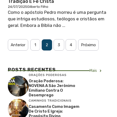
Tradição E Fé Cristã
24/07/2025
Gilberto Filho
Como o apóstolo Pedro morreu é uma pergunta
que intriga estudiosos, teólogos e cristãos em
geral. Embora a Bíblia não ...
Anterior
1
2
3
4
Próximo
POSTS RECENTES
Mais
ORAÇÕES PODEROSAS
Oração Poderosa:
NOVENA A São Jerônimo
Emiliano Contra O
Desemprego
CAMINHOS TRADICIONAIS
Casamento Como Imagem
De Cristo E Igreja:
Propósito Divino